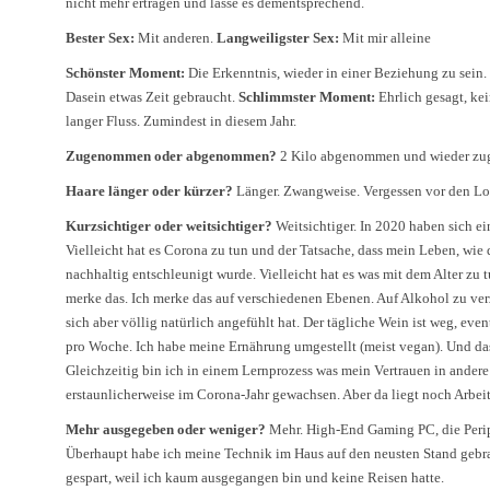
nicht mehr ertragen und lasse es dementsprechend.
Bester Sex:
Mit anderen.
Langweiligster Sex:
Mit mir alleine
Schönster Moment:
Die Erkenntnis, wieder in einer Beziehung zu sein. 
Dasein etwas Zeit gebraucht.
Schlimmster Moment:
Ehrlich gesagt, kei
langer Fluss. Zumindest in diesem Jahr.
Zugenommen oder abgenommen?
2 Kilo abgenommen und wieder zug
Haare länger oder kürzer?
Länger. Zwangweise. Vergessen vor den Lo
Kurzsichtiger oder weitsichtiger?
Weitsichtiger. In 2020 haben sich ei
Vielleicht hat es Corona zu tun und der Tatsache, dass mein Leben, wie
nachhaltig entschleunigt wurde. Vielleicht hat es was mit dem Alter zu
merke das. Ich merke das auf verschiedenen Ebenen. Auf Alkohol zu ver
sich aber völlig natürlich angefühlt hat. Der tägliche Wein ist weg, eve
pro Woche. Ich habe meine Ernährung umgestellt (meist vegan). Und das 
Gleichzeitig bin ich in einem Lernprozess was mein Vertrauen in ander
erstaunlicherweise im Corona-Jahr gewachsen. Aber da liegt noch Arbeit
Mehr ausgegeben oder weniger?
Mehr. High-End Gaming PC, die Periph
Überhaupt habe ich meine Technik im Haus auf den neusten Stand gebra
gespart, weil ich kaum ausgegangen bin und keine Reisen hatte.