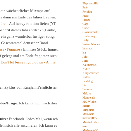
Elephantville
Fefe
mein wöchentliches Mixtape auf
Fotolog
Frank
 die dann am Ende des Jahres Launen,
Franzi
hören
. Auf heavy rotation liefen (YT
Gaga
Grete
ber erst dieses Jahr entdeckt (Danke,
Glamourdick
h ein ganz wunderbar lustiger Song,
Hinterding
Holgi
ie Geschrammel deutscher Band
Instant Nirvana
Interieur
tess - Pumarosa
Ein irres Stück. Immer,
Isa
uf gelegt und am Ende fragt man sich
Jojo
Julie
.
Don't let bring it you down - Annie
Kaltmamsell
Kid37
Klugscheisser
Kutter
Lawblog
Liz
en Zyklus von Karajan.
Peinlichster
Lumma
Mekito
Marmelade
MC Winkel
Idee/Frage:
Ich kann mich nach drei
Merlix
Miagolare
Malorama
mediumflow
türe:
Facebook. Jedes Mal, wenn ich
Meisterköchin
em sich alle anschreien. Ich kann es
mks
Modeste (alt)