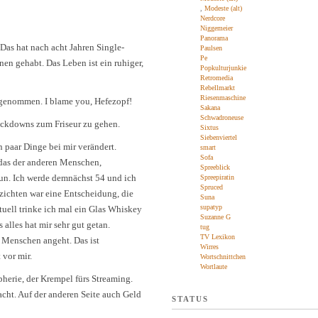
,
Modeste (alt)
Nerdcore
Niggemeier
Panorama
Das hat nach acht Jahren Single-
Paulsen
Pe
nen gehabt. Das Leben ist ein ruhiger,
Popkulturjunkie
Retromedia
Rebellmarkt
Riesenmaschine
enommen. I blame you, Hefezopf!
Sakana
Schwadroneuse
ckdowns zum Friseur zu gehen.
Sixtus
Siebenviertel
n paar Dinge bei mir verändert.
smart
Sofa
 das der anderen Menschen,
Spreeblick
 tun. Ich werde demnächst 54 und ich
Spreepiratin
Spruced
zichten war eine Entscheidung, die
Suna
supatyp
ntuell trinke ich mal ein Glas Whiskey
Suzanne G
alles hat mir sehr gut getan.
tug
TV Lexikon
e Menschen angeht. Das ist
Wirres
 vor mir.
Wortschnittchen
Wortlaute
erie, der Krempel fürs Streaming.
cht. Auf der anderen Seite auch Geld
STATUS