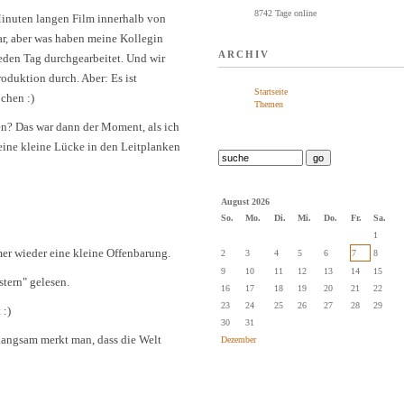
8742 Tage online
Minuten langen Film innerhalb von
war, aber was haben meine Kollegin
ARCHIV
jeden Tag durchgearbeitet. Und wir
roduktion durch. Aber: Es ist
Startseite
chen :)
Themen
? Das war dann der Moment, als ich
eine kleine Lücke in den Leitplanken
August 2026
So.
Mo.
Di.
Mi.
Do.
Fr.
Sa.
1
er wieder eine kleine Offenbarung.
2
3
4
5
6
7
8
9
10
11
12
13
14
15
tern" gelesen.
16
17
18
19
20
21
22
23
24
25
26
27
28
29
 :)
30
31
 langsam merkt man, dass die Welt
Dezember