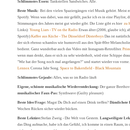
Schlimmstes Essen:
Tankstellen Sandwiches. Alle.
Beste Musik:
Bei den vielen Spaziergängen viel Musik gehört. Meist 
Spotify. Wenn was dabei, was mir gefällt, packe ich es in eine Playlist,
Stimmungen des Jahres meist gut wieder gibt. Die Liste gibt es hier
zu 
Links):
Young Liars - TV on the Radio
Etwas älter (2006, glaube ich), a
Spotify)
Kaffee aus Küche - The Düsseldorf Düsterboys
Das ist natürlic
der sich ebenso schamlos wie humorvoll aus den Spät-80er Melanchol
bedient. Ganz wunderbar auch das Video mit Instagram-Retrofilter.
Pris
wenn man denkt, dass er sich zu sehr wiederholt, wird eine Schippe dra
"Wie hat der Song noch mal angefangen?" und startet wieder von vorne
Lennox
Corona Jahr Song.
Space to Bakersfield - Black Mountain
Schlimmstes Gejaule:
Alles, was so im Radio läuft
Eigene, schönste musikalische Wiederentdeckung:
Der ganze Beethov
musikalischer Faux-Pas:
Synthwave (Guilty pleasure)
Beste Idee/Frage:
Magst Du Dich auf einen Drink treffen?
Dämlichste 
Wochen Rücken sicher wieder bücken.
Beste Lektüre:
Stefan Zweig - Die Welt von Gestern.
Langweiligste Lek
das Ding aufmache, habe ich das Gefühl, ich komme in einen Raum, in d