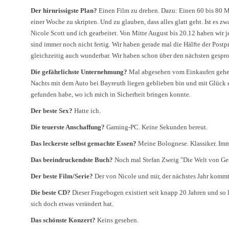
Der hirnrissigste Plan?
Einen Film zu drehen. Dazu: Einen 60 bis 80 
einer Woche zu skripten. Und zu glauben, dass alles glatt geht. Ist es z
Nicole Scott und ich gearbeitet. Von Mitte August bis 20.12 haben wir 
sind immer noch nicht fertig. Wir haben gerade mal die Hälfte der Postp
gleichzeitig auch wunderbar. Wir haben schon über den nächsten gespro
Die gefährlichste Unternehmung?
Mal abgesehen vom Einkaufen gehen
Nachts mit dem Auto bei Bayreuth liegen geblieben bin und mit Glück 
gefunden habe, wo ich mich in Sicherheit bringen konnte.
Der beste Sex?
Hatte ich.
Die teuerste Anschaffung?
Gaming-PC. Keine Sekunden bereut.
Das leckerste selbst gemachte Essen?
Meine Bolognese. Klassiker. Imm
Das beeindruckendste Buch?
Noch mal Stefan Zweig "Die Welt von Ges
Der beste Film/Serie?
Der von Nicole und mir, der nächstes Jahr kommt
Die beste CD?
Dieser Fragebogen existiert seit knapp 20 Jahren und so
sich doch etwas verändert hat.
Das schönste Konzert?
Keins gesehen.