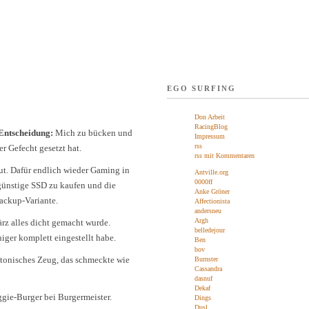
EGO SURFING
Don Arbeit
RacingBlog
 Entscheidung:
Mich zu bücken und
Impressum
rss
 Gefecht gesetzt hat.
rss mit Kommentaren
t. Dafür endlich wieder Gaming in
Antville.org
0000ff
günstige SSD zu kaufen und die
Anke Gröner
Backup-Variante.
Affectionista
andersneu
Argh
z alles dicht gemacht wurde.
belledejour
iger komplett eingestellt habe.
Ben
bov
otonisches Zeug, das schmeckte wie
Burnster
Cassandra
dasnuf
Dekaf
gie-Burger bei Burgermeister.
Dings
Dusl