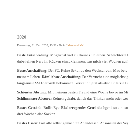
2020
Donnerstag, 31. Dez. 2020, 13:58 - Topic '
Leben und ich
'
Beste Entscheidung:
Möglichst viel zu Hause zu bleiben.
Schlechteste
dabei einen Nerv im Rücken einzuklemmen, was mich vier Wochen außer
Beste Anschaffung:
Der PC. Keine Sekunde den Wechsel vom Mac bereu
meinem Leben.
Dämlichste Anschaffung:
Der Versucht eine möglichst 
langsamste SSD der Welt bekommen. Verstaubt jetzt als absolut letzte 
Schönster Absturz:
Mit meinem besten Freund eine Woche bevor im Mär
Schlimmster Absturz:
Keinen gehabt, da ich das Trinken mehr oder wen
Bestes Getränk:
Bullit Rye.
Ekelerregendes Getränk:
Irgend so ein is
drei Wochen alte Socken.
Bestes Essen:
Fast alle selbst gemachten Abendessen. Ansonsten der Veg