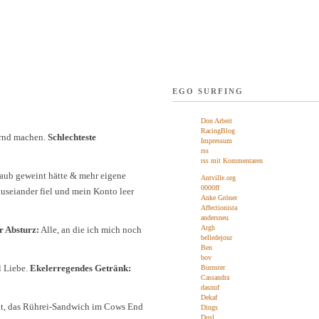
EGO SURFING
Don Arbeit
RacingBlog
ernd machen.
Schlechteste
Impressum
rss
rss mit Kommentaren
laub geweint hätte & mehr eigene
Antville.org
0000ff
useiander fiel und mein Konto leer
Anke Gröner
Affectionista
andersneu
Argh
r Absturz:
Alle, an die ich mich noch
belledejour
Ben
bov
l Liebe.
Ekelerregendes Getränk:
Burnster
Cassandra
dasnuf
Dekaf
Out, das Rührei-Sandwich im Cows End
Dings
Dusl