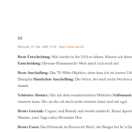
08
Mittwoch, 31. Dez. 2008, 11:34 - Topic '
Leben und ich
'
Beste Entscheidung:
Mal wieder in die USA zu fahren. Könnte ich dau
Entscheidung:
Diesssse Flaaasssssche Wein mach isch noch auf
Beste Anschaffung:
Das 70-300er Objektiv, ohne dass ich im letzten Ur
Disziplin
Dämlichste Anschaffung:
Der Volvo, der nach sechs Wochen a
räumte
Schönster Absturz:
Alle mit dem wunderschönen Mädchen
Schlimmste
erinnern kann. Die, an die ich mich nicht erinnern kann sind mir egal.
Bestes Getränk:
Cognac und Brandy mal wieder entdeckt. Kurze Apero
Warmes, zwei Tages altes Mountain Dew
Bestes Essen:
Das Filetsteak im Roosevelt Hotel, die Burger bei In 'n 