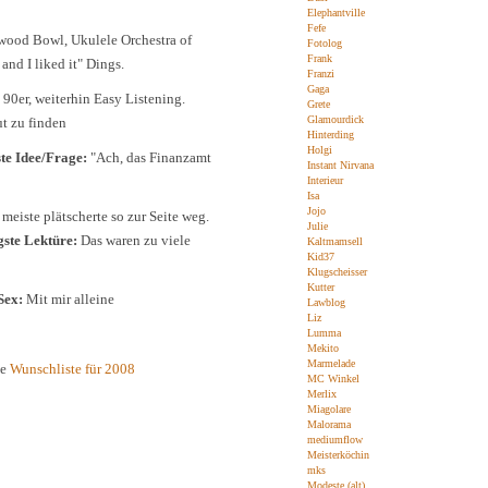
Elephantville
Fefe
ywood Bowl, Ukulele Orchestra of
Fotolog
Frank
 and I liked it" Dings.
Franzi
Gaga
90er, weiterhin Easy Listening.
Grete
Glamourdick
 zu finden
Hinterding
Holgi
te Idee/Frage:
"Ach, das Finanzamt
Instant Nirvana
Interieur
Isa
Jojo
meiste plätscherte so zur Seite weg.
Julie
ste Lektüre:
Das waren zu viele
Kaltmamsell
Kid37
Klugscheisser
Kutter
Sex:
Mit mir alleine
Lawblog
Liz
Lumma
Mekito
Marmelade
ie
Wunschliste für 2008
MC Winkel
Merlix
Miagolare
Malorama
mediumflow
Meisterköchin
mks
Modeste (alt)