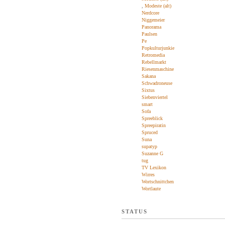
,
Modeste (alt)
Nerdcore
Niggemeier
Panorama
Paulsen
Pe
Popkulturjunkie
Retromedia
Rebellmarkt
Riesenmaschine
Sakana
Schwadroneuse
Sixtus
Siebenviertel
smart
Sofa
Spreeblick
Spreepiratin
Spruced
Suna
supatyp
Suzanne G
tug
TV Lexikon
Wirres
Wortschnittchen
Wortlaute
STATUS