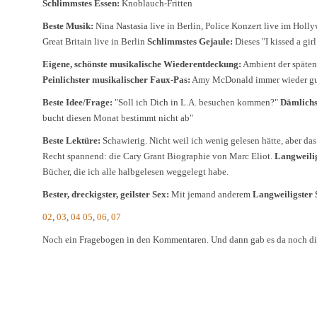
Schlimmstes Essen:
Knoblauch-Fritten
Beste Musik:
Nina Nastasia live in Berlin, Police Konzert live im Holl
Great Britain live in Berlin
Schlimmstes Gejaule:
Dieses "I kissed a girl
Eigene, schönste musikalische Wiederentdeckung:
Ambient der späten 
Peinlichster musikalischer Faux-Pas:
Amy McDonald immer wieder gut
Beste Idee/Frage:
"Soll ich Dich in L.A. besuchen kommen?"
Dämlichs
bucht diesen Monat bestimmt nicht ab"
Beste Lektüre:
Schawierig. Nicht weil ich wenig gelesen hätte, aber das 
Recht spannend: die Cary Grant Biographie von Marc Eliot.
Langweilig
Bücher, die ich alle halbgelesen weggelegt habe.
Bester, dreckigster, geilster Sex:
Mit jemand anderem
Langweiligster 
02
,
03
,
04
05
,
06
,
07
Noch ein Fragebogen in den Kommentaren. Und dann gab es da noch d