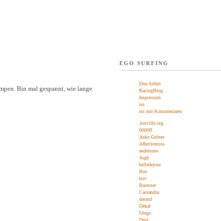
EGO SURFING
Don Arbeit
mpen. Bin mal gespannt, wie lange
RacingBlog
Impressum
rss
rss mit Kommentaren
Antville.org
0000ff
Anke Gröner
Affectionista
andersneu
Argh
belledejour
Ben
bov
Burnster
Cassandra
dasnuf
Dekaf
Dings
Dusl