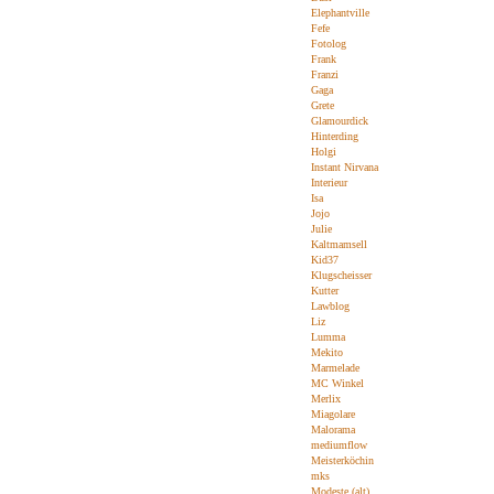
Elephantville
Fefe
Fotolog
Frank
Franzi
Gaga
Grete
Glamourdick
Hinterding
Holgi
Instant Nirvana
Interieur
Isa
Jojo
Julie
Kaltmamsell
Kid37
Klugscheisser
Kutter
Lawblog
Liz
Lumma
Mekito
Marmelade
MC Winkel
Merlix
Miagolare
Malorama
mediumflow
Meisterköchin
mks
Modeste (alt)