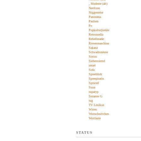
,
Modeste (alt)
Nerdcore
Niggemeier
Panorama
Paulsen
Pe
Popkulturjunkie
Retromedia
Rebellmarkt
Riesenmaschine
Sakana
Schwadroneuse
Sixtus
Siebenviertel
smart
Sofa
Spreeblick
Spreepiratin
Spruced
Suna
supatyp
Suzanne G
tug
TV Lexikon
Wirres
Wortschnittchen
Wortlaute
STATUS