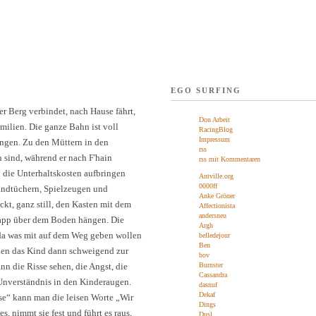
EGO SURFING
r Berg verbindet, nach Hause fährt,
Don Arbeit
ilien. Die ganze Bahn ist voll
RacingBlog
Impressum
ringen. Zu den Müttern in den
rss
 sind, während er nach F'hain
rss mit Kommentaren
o die Unterhaltskosten aufbringen
Antville.org
0000ff
Handtüchern, Spielzeugen und
Anke Gröner
ckt, ganz still, den Kasten mit dem
Affectionista
andersneu
napp über dem Boden hängen. Die
Argh
 da was mit auf dem Weg geben wollen
belledejour
Ben
 den das Kind dann schweigend zur
bov
 die Risse sehen, die Angst, die
Burnster
Cassandra
 Unverständnis in den Kinderaugen.
dasnuf
Dekaf
se“ kann man die leisen Worte „Wir
Dings
, nimmt sie fest und führt es raus,
Dusl