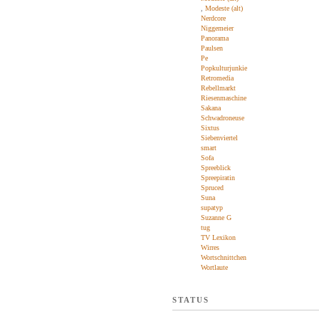
,
Modeste (alt)
Nerdcore
Niggemeier
Panorama
Paulsen
Pe
Popkulturjunkie
Retromedia
Rebellmarkt
Riesenmaschine
Sakana
Schwadroneuse
Sixtus
Siebenviertel
smart
Sofa
Spreeblick
Spreepiratin
Spruced
Suna
supatyp
Suzanne G
tug
TV Lexikon
Wirres
Wortschnittchen
Wortlaute
STATUS