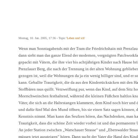
Montag, 10. Jan. 2005, 17:36 - Topic '
Leben und ich
'
Wenn man Sonntagabends mit der Tram die Friedrichshain mit Prenzlaue
dann sieht man das ganze Elend der modernen, vergnügten Patchworkfam
gepackt mit Vätern, die ihre vier bis achtjährigen Kinder nach Hause b
Prenzlauer Berg, die nach der Trennung in der alten Wohnung geblieben
gezogen ist, weil die Wohnungen da ja ein wenig billiger sind, und er s
kann. Geballte Traurigkeit, die da aus den Kinderrücksäcken mit den 
Stoffbären raus quillt. Verzweiflung pur, wenn das Kind, auf dem Sitz ho
Meerschweinchen festhaltend, während die kleinen Füßchen haltlos k
Väter, die sich an die Haltestangen klammern, dem Kind noch hier und
und dafür fünf Mal den Mund öffnen, bis sie einen Satz sagen können,
Kenntnis nimmt. Man kann das Seufzen hören, das Nachdenken, man kann
Traurigkeit, dass die schöne Zeit wieder vorbei ist und das permanente
An jeder Station zwischen „Warschauer Strasse“ und „Eberswalder Stras
müssen jetzt aussteigen“ hören. Dann sucht der Vater die Hand des Kindes