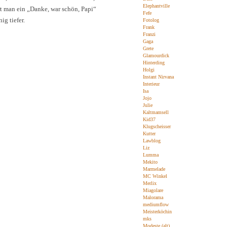
Elephantville
t man ein „Danke, war schön, Papi“
Fefe
g tiefer.
Fotolog
Frank
Franzi
Gaga
Grete
Glamourdick
Hinterding
Holgi
Instant Nirvana
Interieur
Isa
Jojo
Julie
Kaltmamsell
Kid37
Klugscheisser
Kutter
Lawblog
Liz
Lumma
Mekito
Marmelade
MC Winkel
Merlix
Miagolare
Malorama
mediumflow
Meisterköchin
mks
Modeste (alt)