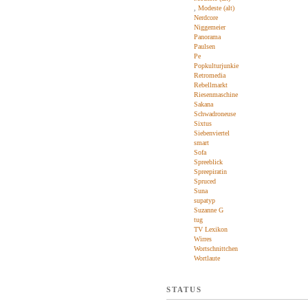
,
Modeste (alt)
Nerdcore
Niggemeier
Panorama
Paulsen
Pe
Popkulturjunkie
Retromedia
Rebellmarkt
Riesenmaschine
Sakana
Schwadroneuse
Sixtus
Siebenviertel
smart
Sofa
Spreeblick
Spreepiratin
Spruced
Suna
supatyp
Suzanne G
tug
TV Lexikon
Wirres
Wortschnittchen
Wortlaute
STATUS