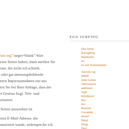
EGO SURFING
Don Arbeit
RacingBlog
lien.org
" target=blank">hier
Impressum
rss
diesen Seiten haben, dann melden Sie
rss mit Kommentaren
are, die nicht ich schrieb,
Antville.org
e oder gar meinungsbildende
0000ff
Anke Gröner
vanten Impressumsdaten nur aus
Affectionista
n Sie bei Ihrer Anfrage, dass der
andersneu
Argh
re Gesetze bzgl. Tele- und
belledejour
 könnten.
Ben
bov
Burnster
r Seiten anzusehen ist.
Cassandra
dasnuf
nten E-Mail-Adresse, die
Dekaf
muniziert wurde, widerspreche ich.
Dings
Dusl