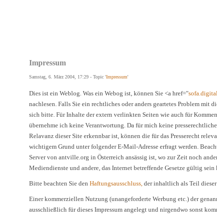
Impressum
Samstag, 6. März 2004, 17:29 - Topic '
Impressum
'
Dies ist ein Weblog. Was ein Webog ist, können Sie <a href="
sofa.digita
nachlesen. Falls Sie ein rechtliches oder anders geartetes Problem mit 
sich bitte. Für Inhalte der extern verlinkten Seiten wie auch für Komment
übernehme ich keine Verantwortung. Da für mich keine presserechtlich
Relavanz dieser Site erkennbar ist, können die für das Presserecht rele
wichtigem Grund unter folgender E-Mail-Adresse erfragt werden. Beachte
Server von antville.org in Österreich ansässig ist, wo zur Zeit noch ande
Mediendienste und andere, das Internet betreffende Gesetze gültig sein
Bitte beachten Sie den
Haftungsausschluss,
der inhaltlich als Teil diese
Einer kommerziellen Nutzung (unangeforderte Werbung etc.) der genan
ausschließlich für dieses Impressum angelegt und nirgendwo sonst kom