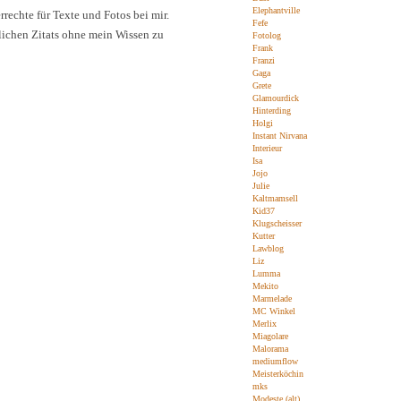
Elephantville
rechte für Texte und Fotos bei mir.
Fefe
blichen Zitats ohne mein Wissen zu
Fotolog
Frank
Franzi
Gaga
Grete
Glamourdick
Hinterding
Holgi
Instant Nirvana
Interieur
Isa
Jojo
Julie
Kaltmamsell
Kid37
Klugscheisser
Kutter
Lawblog
Liz
Lumma
Mekito
Marmelade
MC Winkel
Merlix
Miagolare
Malorama
mediumflow
Meisterköchin
mks
Modeste (alt)