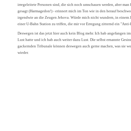
irregeleitete Personen sind, die sich noch umschauen werden, aber man
gesagt (Harmagedon!) - erinnert mich im Ton wie in den herauf besch
irgendwie an die Zeugen Jehova. Würde mich nicht wundern, in einem J
einer U-Bahn Station zu triffen, die mir vor Erregung zitternd ein "Ant
Deswegen ist das jetzt hier auch kein Blog mehr. Ich hab angefangen im 
Lust hatte und ich hab auch weiter dazu Lust. Die selbst ernannte Gesi
gackernden Tribunale können deswegen auch gerne machen, was sie wolle
wieder.