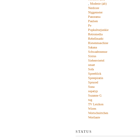
,
Modeste (alt)
Nerdcore
Niggemeier
Panorama
Paulsen
Pe
Popkulturjunkie
Retromedia
Rebellmarkt
Riesenmaschine
Sakana
Schwadroneuse
Sixtus
Siebenviertel
smart
Sofa
Spreeblick
Spreepiratin
Spruced
Suna
supatyp
Suzanne G
tug
TV Lexikon
Wirres
Wortschnittchen
Wortlaute
STATUS