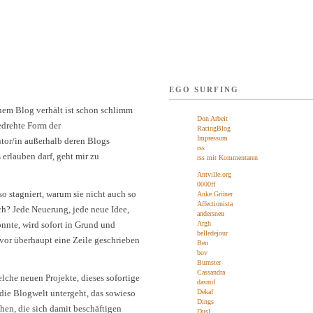
EGO SURFING
inem Blog verhält ist schon schlimm
Don Arbeit
gedrehte Form der
RacingBlog
Impressum
tor/in außerhalb deren Blogs
rss
erlauben darf, geht mir zu
rss mit Kommentaren
Antville.org
0000ff
 stagniert, warum sie nicht auch so
Anke Gröner
Affectionista
uch? Jede Neuerung, jede neue Idee,
andersneu
nnte, wird sofort in Grund und
Argh
belledejour
evor überhaupt eine Zeile geschrieben
Ben
bov
Burnster
Cassandra
lche neuen Projekte, dieses sofortige
dasnuf
 die Blogwelt untergeht, das sowieso
Dekaf
Dings
chen, die sich damit beschäftigen
Dusl