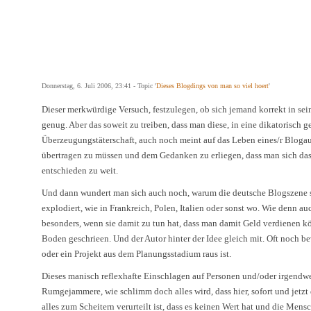
Donnerstag, 6. Juli 2006, 23:41 - Topic '
Dieses Blogdings von man so viel hoert
'
Dieser merkwürdige Versuch, festzulegen, ob sich jemand korrekt in se
genug. Aber das soweit zu treiben, dass man diese, in eine dikatorisch 
Überzeugungstäterschaft, auch noch meint auf das Leben eines/r Blogau
übertragen zu müssen und dem Gedanken zu erliegen, dass man sich das 
entschieden zu weit.
Und dann wundert man sich auch noch, warum die deutsche Blogszene so
explodiert, wie in Frankreich, Polen, Italien oder sonst wo. Wie denn a
besonders, wenn sie damit zu tun hat, dass man damit Geld verdienen kö
Boden geschrieen. Und der Autor hinter der Idee gleich mit. Oft noch b
oder ein Projekt aus dem Planungsstadium raus ist.
Dieses manisch reflexhafte Einschlagen auf Personen und/oder irgendwe
Rumgejammere, wie schlimm doch alles wird, dass hier, sofort und jetzt
alles zum Scheitern verurteilt ist, dass es keinen Wert hat und die Mens