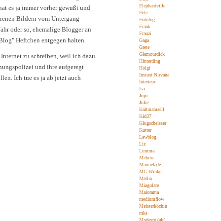
Elephantville
 hat es ja immer vorher gewußt und
Fefe
worenen Bildern vom Untergang
Fotolog
Frank
ahr oder so, ehemalige Blogger an
Franzi
i-Blog" Heftchen entgegen halten.
Gaga
Grete
Glamourdick
Internet zu schreiben, weil ich dazu
Hinterding
nnungspolizei und ihre aufgeregt
Holgi
Instant Nirvana
n. Ich tue es ja ab jetzt auch
Interieur
Isa
Jojo
Julie
Kaltmamsell
Kid37
Klugscheisser
Kutter
Lawblog
Liz
Lumma
Mekito
Marmelade
MC Winkel
Merlix
Miagolare
Malorama
mediumflow
Meisterköchin
mks
Modeste (alt)