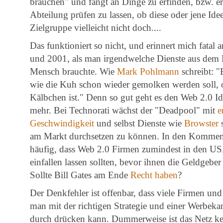
brauchen" und fängt an Dinge zu erfinden, bzw. e
Abteilung prüfen zu lassen, ob diese oder jene Ide
Zielgruppe vielleicht nicht doch....
Das funktioniert so nicht, und erinnert mich fatal 
und 2001, als man irgendwelche Dienste aus dem
Mensch brauchte. Wie
Mark Pohlmann
schreibt: "
wie die Kuh schon wieder gemolken werden soll, 
Kälbchen ist." Denn so gut geht es den Web 2.0 Id
mehr. Bei Technorati wächst der "Deadpool" mit
e
Geschwindigkeit
und selbst Dienste wie
Browster
s
am Markt durchsetzen zu können. In den Kommenta
häufig, dass Web 2.0 Firmen zumindest in den US
einfallen lassen sollten, bevor ihnen die Geldgebe
Sollte Bill Gates am Ende
Recht haben
?
Der Denkfehler ist offenbar, dass viele Firmen un
man mit der richtigen Strategie und einer Werbek
durch drücken kann. Dummerweise ist das Netz ke